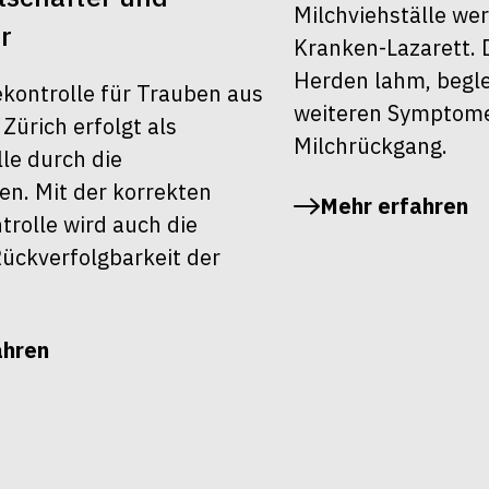
Milchviehställe we
r
Kranken-Lazarett. 
Herden lahm, begle
ekontrolle für Trauben aus
weiteren Symptom
ürich erfolgt als
Milchrückgang.
le durch die
en. Mit der korrekten
Mehr erfahren
rolle wird auch die
ückverfolgbarkeit der
ahren