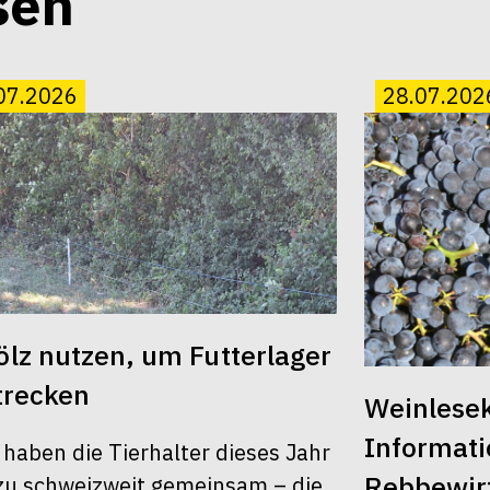
sen
07.2026
28.07.202
lz nutzen, um Futterlager
trecken
Weinlesek
Informati
 haben die Tierhalter dieses Jahr
Rebbewirt
u schweizweit gemeinsam – die