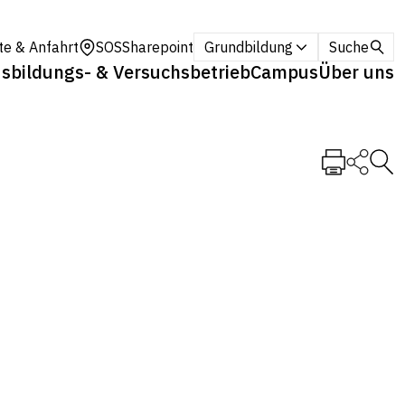
te & Anfahrt
SOS
Sharepoint
Grundbildung
Suche
sbildungs- & Versuchsbetrieb
Campus
Über uns