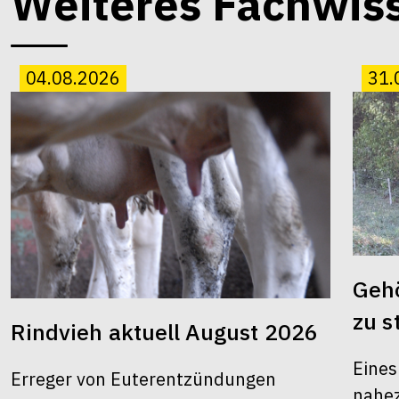
Weiteres Fachwis
04.08.2026
31.
Gehö
zu s
Rindvieh aktuell August 2026
Eines
Erreger von Euterentzündungen
nahez