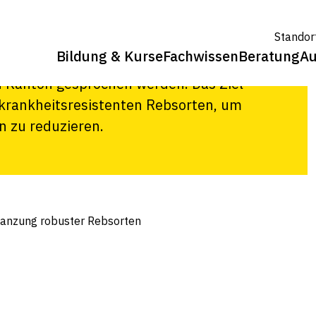
r Rebsorten
Standor
Bildung & Kurse
Fachwissen
Beratung
Au
irtschaft können für die Anpflanzung
 Kanton gesprochen werden. Das Ziel
 krankheitsresistenten Rebsorten, um
n zu reduzieren.
flanzung robuster Rebsorten