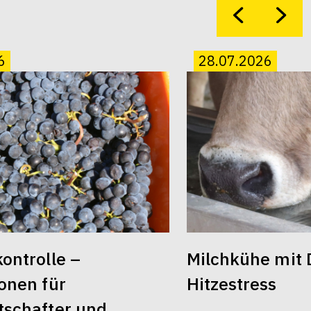
6
28.07.2026
ontrolle –
Milchkühe mit 
onen für
Hitzestress
schafter und