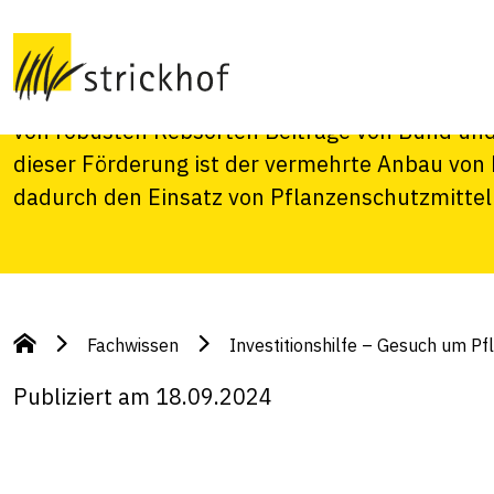
Pflanzung robuste
Im Rahmen der Investitionshilfen in der Landw
von robusten Rebsorten Beiträge von Bund und
dieser Förderung ist der vermehrte Anbau von
dadurch den Einsatz von Pflanzenschutzmittel
Fachwissen
Investitionshilfe – Gesuch um P
Publiziert am 18.09.2024