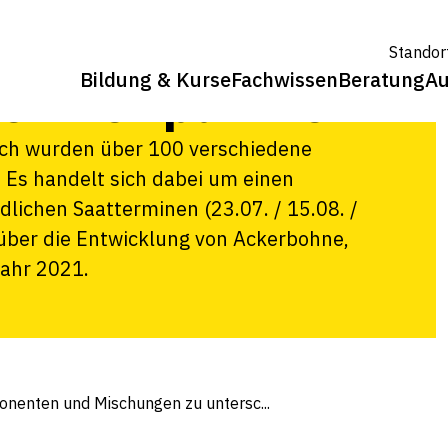
 Mischungen
Standor
Bildung & Kurse
Fachwissen
Beratung
Au
hen Zeitpunkten
uch wurden über 100 verschiedene
Es handelt sich dabei um einen
dlichen Saatterminen (23.07. / 15.08. /
 über die Entwicklung von Ackerbohne,
jahr 2021.
nenten und Mischungen zu untersc...