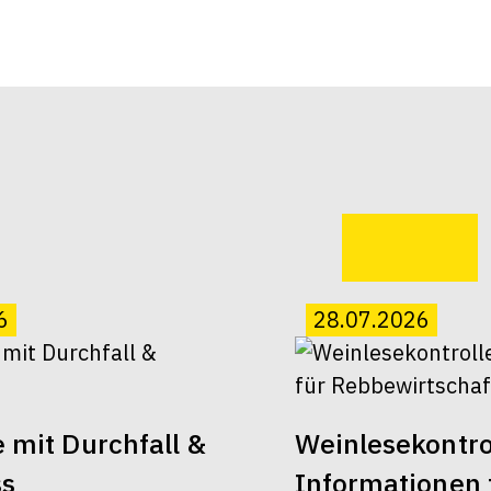
6
28.07.2026
 mit Durchfall &
Weinlesekontro
ss
Informationen 