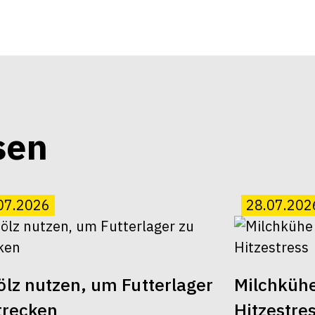
sen
07.2026
28.07.202
lz nutzen, um Futterlager
Milchkühe
trecken
Hitzestre