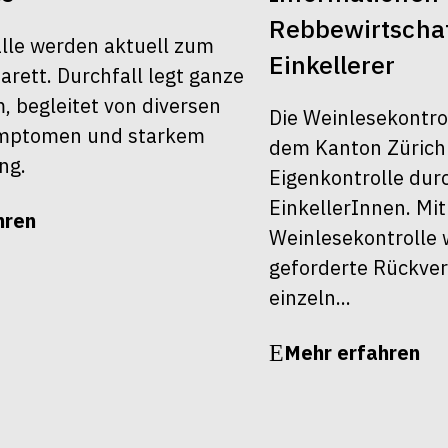
Rebbewirtscha
älle werden aktuell zum
Einkellerer
rett. Durchfall legt ganze
 begleitet von diversen
Die Weinlesekontro
ymptomen und starkem
dem Kanton Zürich 
ng.
Eigenkontrolle dur
EinkellerInnen. Mit
hren
Weinlesekontrolle 
geforderte Rückver
einzeln...
Mehr erfahren