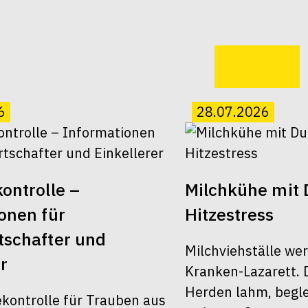
6
28.07.2026
ontrolle –
Milchkühe mit 
onen für
Hitzestress
schafter und
Milchviehställe we
r
Kranken-Lazarett. 
Herden lahm, begle
ekontrolle für Trauben aus