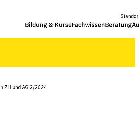
nd AG 2/2024
Standor
Bildung & Kurse
Fachwissen
Beratung
Au
nen AG, BL, GR, ZH und Zentralschweiz
en ZH und AG 2/2024