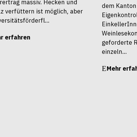
rertrag massiv. Hecken und
dem Kanton Z
z verfüttern ist möglich, aber
Eigenkontrol
ersitätsförderfl...
EinkellerInn
Weinlesekont
r erfahren
geforderte R
einzeln...
Mehr erfa