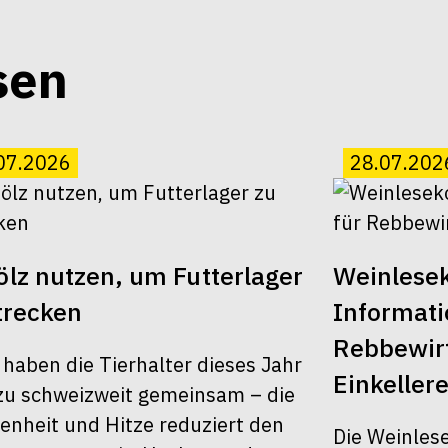
sen
07.2026
28.07.202
lz nutzen, um Futterlager
Weinlesek
trecken
Informati
Rebbewirt
 haben die Tierhalter dieses Jahr
Einkellere
u schweizweit gemeinsam – die
enheit und Hitze reduziert den
Die Weinles