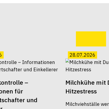
6
28.07.2026
ontrolle –
Milchkühe mit 
onen für
Hitzestress
schafter und
Milchviehställe we
r