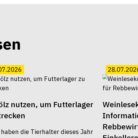
sen
07.2026
28.07.202
lz nutzen, um Futterlager
Weinlesek
trecken
Informati
Rebbewirt
 haben die Tierhalter dieses Jahr
Einkellere