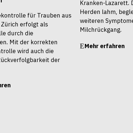
Kranken-Lazarett. 
Herden lahm, begle
ekontrolle für Trauben aus
weiteren Symptom
ürich erfolgt als
Milchrückgang.
le durch die
en. Mit der korrekten
Mehr erfahren
rolle wird auch die
ückverfolgbarkeit der
hren