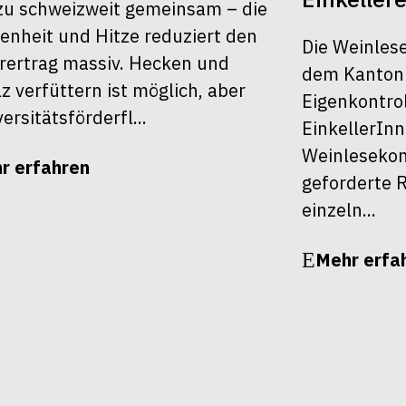
u schweizweit gemeinsam – die
enheit und Hitze reduziert den
Die Weinles
rertrag massiv. Hecken und
dem Kanton Z
z verfüttern ist möglich, aber
Eigenkontrol
ersitätsförderfl...
EinkellerInn
Weinlesekont
r erfahren
geforderte R
einzeln...
Mehr erfa