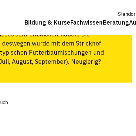
gsversuch
Standor
Bildung & Kurse
Fachwissen
Beratung
Au
ich unterschiedliche
eses Jahr entwickelt haben. Die
, deswegen wurde mit dem Strickhof
t typischen Futterbaumischungen und
Juli, August, September). Neugierig?
such