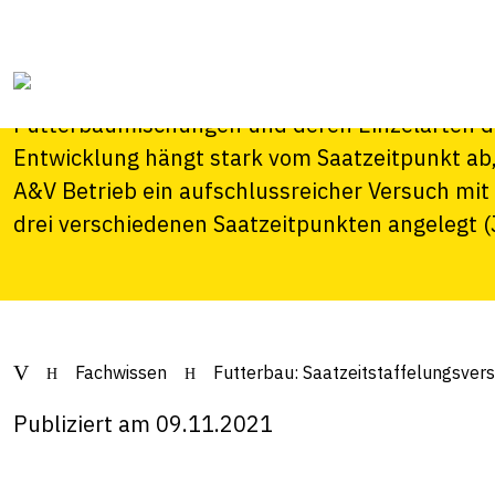
Saatzeitstaffelun
In einem Kurzfilm erklärt Hanspeter Hug, wie s
Futterbaumischungen und deren Einzelarten di
Entwicklung hängt stark vom Saatzeitpunkt ab
A&V Betrieb ein aufschlussreicher Versuch mi
drei verschiedenen Saatzeitpunkten angelegt (
Fachwissen
Futterbau: Saatzeitstaffelungsver
Publiziert am 09.11.2021