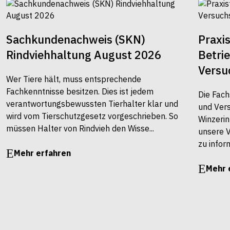
Sachkundenachweis (SKN)
Praxi
Rindviehhaltung August 2026
Betri
Versu
Wer Tiere hält, muss entsprechende
Fachkenntnisse besitzen. Dies ist jedem
Die Fach
verantwortungsbewussten Tierhalter klar und
und Vers
wird vom Tierschutzgesetz vorgeschrieben. So
Winzerin
müssen Halter von Rindvieh den Wisse...
unsere 
zu infor
Mehr erfahren
Mehr 