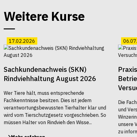
Weitere Kurse
17.02.2026
06.07
Sachkundenachweis (SKN)
Praxi
Rindviehhaltung August 2026
Betri
Versu
Wer Tiere hält, muss entsprechende
Fachkenntnisse besitzen. Dies ist jedem
Die Fach
verantwortungsbewussten Tierhalter klar und
und Vers
wird vom Tierschutzgesetz vorgeschrieben. So
Winzerin
müssen Halter von Rindvieh den Wisse...
unsere 
zu infor