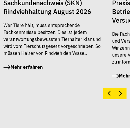
Sachkundenachweis (SKN)
Praxi
Rindviehhaltung August 2026
Betri
Versu
Wer Tiere hält, muss entsprechende
Fachkenntnisse besitzen. Dies ist jedem
Die Fach
verantwortungsbewussten Tierhalter klar und
und Vers
wird vom Tierschutzgesetz vorgeschrieben. So
Winzerin
müssen Halter von Rindvieh den Wisse...
unsere 
zu infor
Mehr erfahren
Mehr