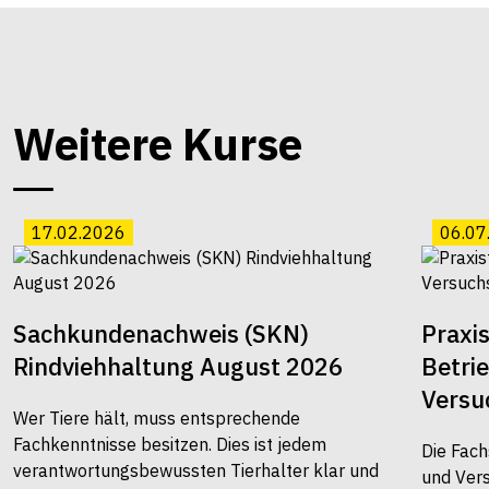
Weitere Kurse
17.02.2026
06.07
Sachkundenachweis (SKN)
Praxi
Rindviehhaltung August 2026
Betri
Versu
Wer Tiere hält, muss entsprechende
Fachkenntnisse besitzen. Dies ist jedem
Die Fach
verantwortungsbewussten Tierhalter klar und
und Vers