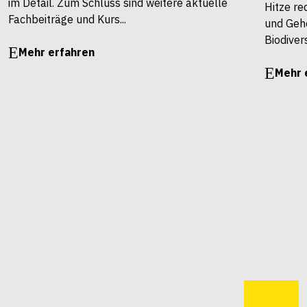
im Detail. Zum Schluss sind weitere aktuelle
Hitze re
Fachbeiträge und Kurs...
und Gehö
Biodivers
Mehr erfahren
Mehr 