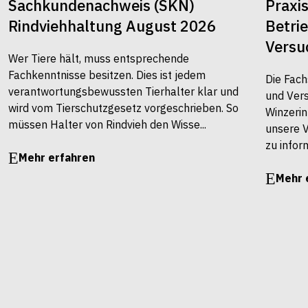
Sachkundenachweis (SKN)
Praxi
Rindviehhaltung August 2026
Betri
Versu
Wer Tiere hält, muss entsprechende
Fachkenntnisse besitzen. Dies ist jedem
Die Fach
verantwortungsbewussten Tierhalter klar und
und Vers
wird vom Tierschutzgesetz vorgeschrieben. So
Winzerin
müssen Halter von Rindvieh den Wisse...
unsere 
zu infor
Mehr erfahren
Mehr 