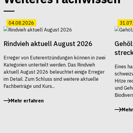
04.08.2026
31.07
Rindvieh aktuell August 2026
Gehöl
strec
Erreger von Euterentzündungen können in zwei
Kategorien unterteilt werden. Das Rindvieh
Eines ha
aktuell August 2026 beleuchtet einige Erreger
schweiz
im Detail. Zum Schluss sind weitere aktuelle
Hitze re
Fachbeiträge und Kurs...
und Gehö
Biodivers
Mehr erfahren
Mehr