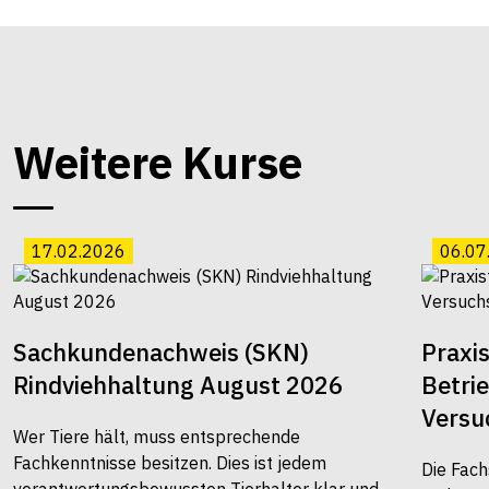
Weitere Kurse
17.02.2026
06.07
Sachkundenachweis (SKN)
Praxi
Rindviehhaltung August 2026
Betri
Versu
Wer Tiere hält, muss entsprechende
Fachkenntnisse besitzen. Dies ist jedem
Die Fach
verantwortungsbewussten Tierhalter klar und