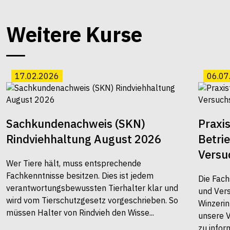
Weitere Kurse
17.02.2026
06.07
Sachkundenachweis (SKN)
Praxi
Rindviehhaltung August 2026
Betri
Versu
Wer Tiere hält, muss entsprechende
Fachkenntnisse besitzen. Dies ist jedem
Die Fach
verantwortungsbewussten Tierhalter klar und
und Vers
wird vom Tierschutzgesetz vorgeschrieben. So
Winzerin
müssen Halter von Rindvieh den Wisse...
unsere 
zu infor