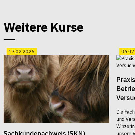
Weitere Kurse
17.02.2026
06.07
Praxi
Betri
Versu
Die Fach
und Vers
Winzerin
Sachkundenachweis (SKN)
unsere 