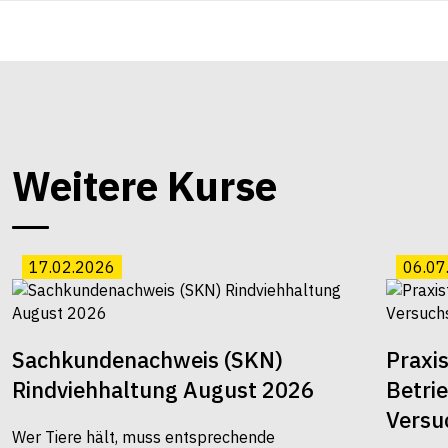
Weitere Kurse
17.02.2026
06.07
Sachkundenachweis (SKN)
Praxi
Rindviehhaltung August 2026
Betri
Versu
Wer Tiere hält, muss entsprechende