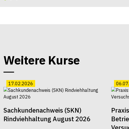
Weitere Kurse
17.02.2026
06.07
Sachkundenachweis (SKN)
Praxi
Rindviehhaltung August 2026
Betri
Versu