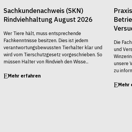
Sachkundenachweis (SKN)
Praxi
Rindviehhaltung August 2026
Betri
Versu
Wer Tiere hält, muss entsprechende
Fachkenntnisse besitzen. Dies ist jedem
Die Fach
verantwortungsbewussten Tierhalter klar und
und Vers
wird vom Tierschutzgesetz vorgeschrieben. So
Winzerin
müssen Halter von Rindvieh den Wisse...
unsere 
zu infor
Mehr erfahren
Mehr 