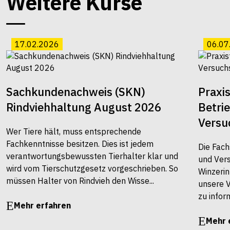
Weitere Kurse
17.02.2026
06.07
Sachkundenachweis (SKN)
Praxi
Rindviehhaltung August 2026
Betri
Versu
Wer Tiere hält, muss entsprechende
Fachkenntnisse besitzen. Dies ist jedem
Die Fach
verantwortungsbewussten Tierhalter klar und
und Vers
wird vom Tierschutzgesetz vorgeschrieben. So
Winzerin
müssen Halter von Rindvieh den Wisse...
unsere 
zu infor
Mehr erfahren
Mehr 