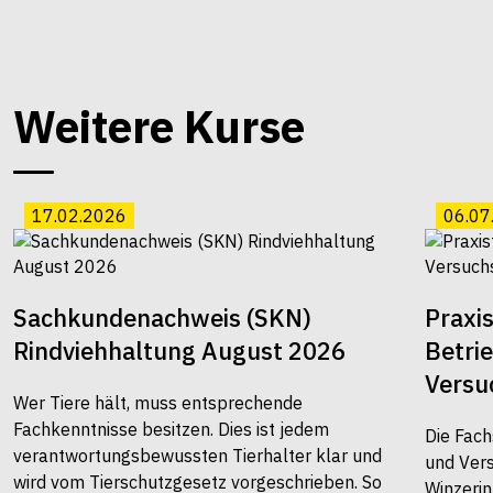
Weitere Kurse
17.02.2026
06.07
Sachkundenachweis (SKN)
Praxi
Rindviehhaltung August 2026
Betri
Versu
Wer Tiere hält, muss entsprechende
Fachkenntnisse besitzen. Dies ist jedem
Die Fach
verantwortungsbewussten Tierhalter klar und
und Vers
wird vom Tierschutzgesetz vorgeschrieben. So
Winzerin