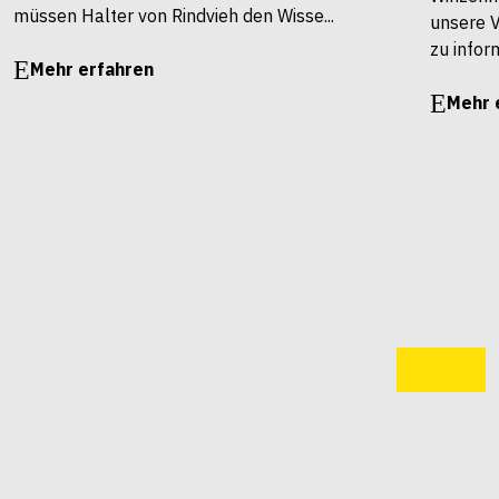
müssen Halter von Rindvieh den Wisse...
unsere 
zu infor
Mehr erfahren
Mehr 