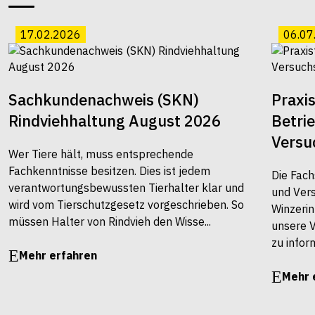
17.02.2026
06.07
Sachkundenachweis (SKN)
Praxi
Rindviehhaltung August 2026
Betri
Versu
Wer Tiere hält, muss entsprechende
Fachkenntnisse besitzen. Dies ist jedem
Die Fach
verantwortungsbewussten Tierhalter klar und
und Vers
wird vom Tierschutzgesetz vorgeschrieben. So
Winzerin
müssen Halter von Rindvieh den Wisse...
unsere 
zu infor
Mehr erfahren
Mehr 