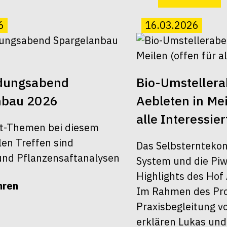
6
16.03.2026
ldungsabend
Bio-Umsteller
nbau 2026
Aebleten in Mei
alle Interessier
t-Themen bei diesem
len Treffen sind
Das Selbsterntekon
nd Pflanzensaftanalysen
System und die Piw
Highlights des Hof 
hren
Im Rahmen des Pro
Praxisbegleitung v
erklären Lukas und