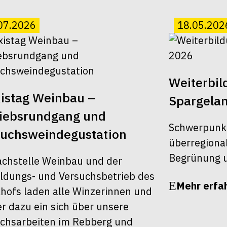
07.2026
18.05.202
Weiterbi
istag Weinbau –
Spargela
riebsrundgang und
Schwerpunk
suchsweindegustation
überregiona
Begrünung u
achstelle Weinbau und der
ldungs- und Versuchsbetrieb des
Mehr erfa
khofs laden alle Winzerinnen und
r dazu ein sich über unsere
chsarbeiten im Rebberg und