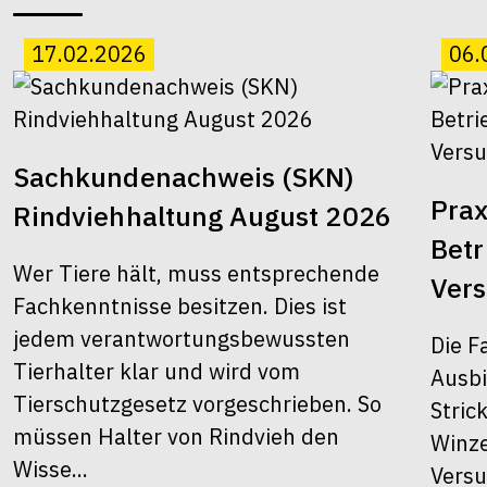
17.02.2026
06.
Sachkundenachweis (SKN)
Prax
Rindviehhaltung August 2026
Bet
Wer Tiere hält, muss entsprechende
Ver
Fachkenntnisse besitzen. Dies ist
jedem verantwortungsbewussten
Die F
Tierhalter klar und wird vom
Ausbi
Tierschutzgesetz vorgeschrieben. So
Stric
müssen Halter von Rindvieh den
Winze
Wisse...
Versu