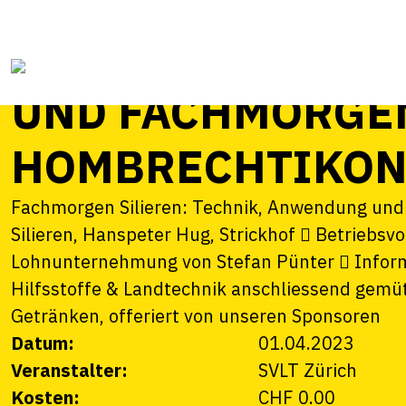
Plätze verfügbar
96. SVLT-HAUPT
UND FACHMORGEN
HOMBRECHTIKO
Fachmorgen Silieren: Technik, Anwendung und
Silieren, Hanspeter Hug, Strickhof  Betriebs
Lohnunternehmung von Stefan Pünter  Informa
Hilfsstoffe & Landtechnik anschliessend gem
Getränken, offeriert von unseren Sponsoren
Datum:
01.04.2023
Veranstalter:
SVLT Zürich
Kosten:
CHF 0.00