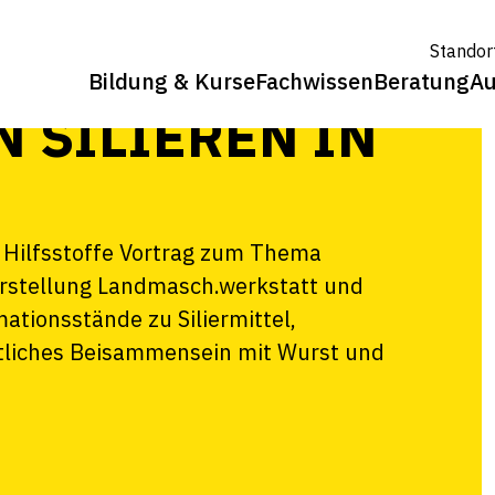
VERSAMMLUNG
Standor
Bildung & Kurse
Fachwissen
Beratung
Au
 SILIEREN IN
N
 Hilfsstoffe Vortrag zum Thema
vorstellung Landmasch.werkstatt und
tionsstände zu Siliermittel,
ütliches Beisammensein mit Wurst und