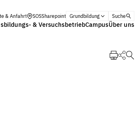
te & Anfahrt
SOS
Sharepoint
Grundbildung
Suche
sbildungs- & Versuchsbetrieb
Campus
Über uns