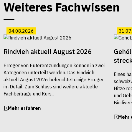
Weiteres Fachwissen
04.08.2026
31.07
Rindvieh aktuell August 2026
Gehöl
strec
Erreger von Euterentzündungen können in zwei
Kategorien unterteilt werden. Das Rindvieh
Eines ha
aktuell August 2026 beleuchtet einige Erreger
schweiz
im Detail. Zum Schluss sind weitere aktuelle
Hitze re
Fachbeiträge und Kurs...
und Gehö
Biodivers
Mehr erfahren
Mehr 