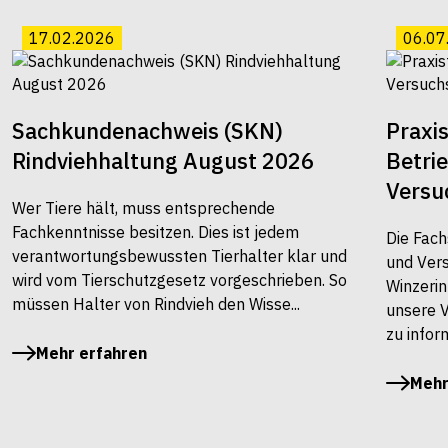
17.02.2026
06.07
Sachkundenachweis (SKN)
Praxi
Rindviehhaltung August 2026
Betri
Versu
Wer Tiere hält, muss entsprechende
Fachkenntnisse besitzen. Dies ist jedem
Die Fach
verantwortungsbewussten Tierhalter klar und
und Vers
wird vom Tierschutzgesetz vorgeschrieben. So
Winzerin
müssen Halter von Rindvieh den Wisse...
unsere 
zu infor
Mehr erfahren
Mehr