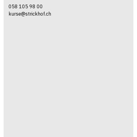
058 105 98 00
kurse@strickhof.ch