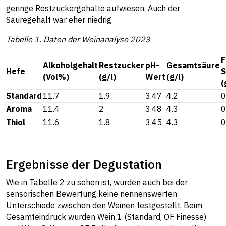
geringe Restzuckergehalte aufwiesen. Auch der
Säuregehalt war eher niedrig.
Tabelle 1. Daten der Weinanalyse 2023
F
Alkoholgehalt
Restzucker
pH-
Gesamtsäure
Hefe
S
(Vol%)
(g/l)
Wert
(g/l)
(
Standard
11.7
1.9
3.47
4.2
0
Aroma
11.4
2
3.48
4.3
0
Thiol
11.6
1.8
3.45
4.3
0
Ergebnisse der Degustation
Wie in Tabelle 2 zu sehen ist, wurden auch bei der
sensorischen Bewertung keine nennenswerten
Unterschiede zwischen den Weinen festgestellt. Beim
Gesamteindruck wurden Wein 1 (Standard, OF Finesse)