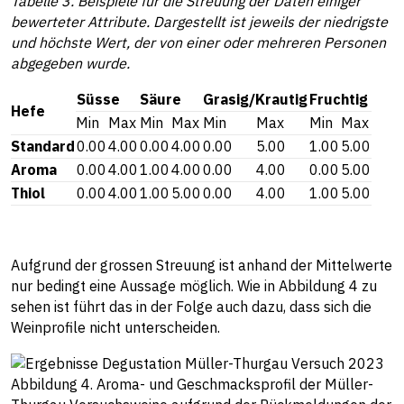
Tabelle 3. Beispiele für die Streuung der Daten einiger
bewerteter Attribute. Dargestellt ist jeweils der niedrigste
und höchste Wert, der von einer oder mehreren Personen
abgegeben wurde.
Süsse
Säure
Grasig/Krautig
Fruchtig
Hefe
Min
Max
Min
Max
Min
Max
Min
Max
Standard
0.00
4.00
0.00
4.00
0.00
5.00
1.00
5.00
Aroma
0.00
4.00
1.00
4.00
0.00
4.00
0.00
5.00
Thiol
0.00
4.00
1.00
5.00
0.00
4.00
1.00
5.00
Aufgrund der grossen Streuung ist anhand der Mittelwerte
nur bedingt eine Aussage möglich. Wie in Abbildung 4 zu
sehen ist führt das in der Folge auch dazu, dass sich die
Weinprofile nicht unterscheiden.
Abbildung 4. Aroma- und Geschmacksprofil der Müller-