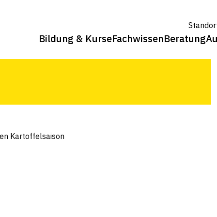
ffelsaison
Standor
Bildung & Kurse
Fachwissen
Beratung
Au
rsten Sortenversuchs-Resultaten.
en Kartoffelsaison