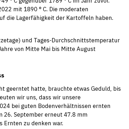
749 ° C gegenüber 1789 ° C im Jahr zuvor.
2022 mit 1890 ° C. Die moderaten
uf die Lagerfähigkeit der Kartoffeln haben.
tzetage) und Tages-Durchschnittstemperatur
ahre von Mitte Mai bis Mitte August
ss
t geerntet hatte, brauchte etwas Geduld, bis
uten wir uns, dass wir unsere
024 bei guten Bodenverhältnissen ernten
 am 26. September erneut 47.8 mm
ns Ernten zu denken war.