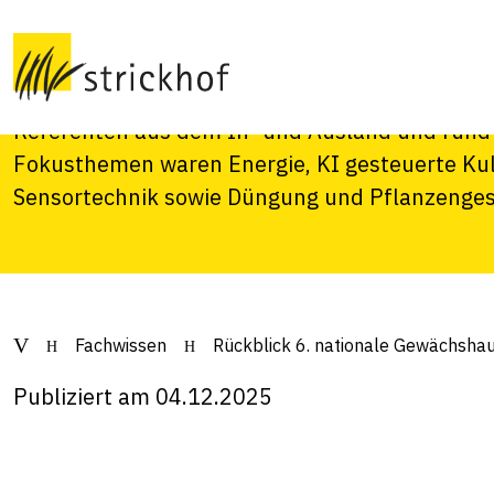
Gewächshaustagu
Am 25./26. November 2025 fand die sechste n
Referenten aus dem In- und Ausland und rund 
Fokusthemen waren Energie, KI gesteuerte Ku
Sensortechnik sowie Düngung und Pflanzenges
Fachwissen
Rückblick 6. nationale Gewächsha
Publiziert am 04.12.2025