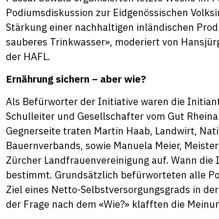
Podiumsdiskussion zur Eidgenössischen Volksin
Stärkung einer nachhaltigen inländischen Prod
sauberes Trinkwasser», moderiert von Hansjürg
der HAFL.
Ernährung sichern – aber wie?
Als Befürworter der Initiative waren die Initia
Schulleiter und Gesellschafter vom Gut Rhein
Gegnerseite traten Martin Haab, Landwirt, Nat
Bauernverbands, sowie Manuela Meier, Meisterl
Zürcher Landfrauenvereinigung auf. Wann die In
bestimmt. Grundsätzlich befürworteten alle Pod
Ziel eines Netto-Selbstversorgungsgrads in de
der Frage nach dem «Wie?» klafften die Meinu