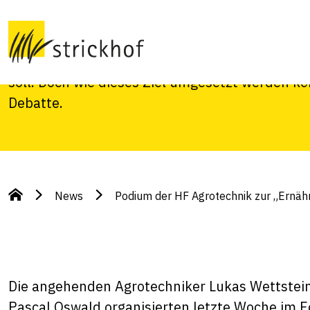
„Ernährungsinitia
Auf dem Podium waren sich alle einig, dass d
soll. Doch wie dieses Ziel umgesetzt werden k
Debatte.
News
Podium der HF Agrotechnik zur „Ernähr
Die angehenden Agrotechniker Lukas Wettstein
Pascal Oswald organisierten letzte Woche im F