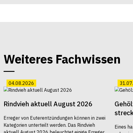
Weiteres Fachwissen
04.08.2026
31.07
Rindvieh aktuell August 2026
Gehöl
strec
Erreger von Euterentzündungen können in zwei
Kategorien unterteilt werden. Das Rindvieh
Eines ha
aktuell August 2026 beleuchtet einige Erreger