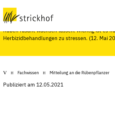
Nach der Kältephase gab es nun eine längere 
nach wie vor eher zögerlich, aber die Vorausse
Genügend Bodenfeuchte und ein bis jetzt geri
Rüben rasant wachsen lassen. Wichtig ist es nu
Herbizidbehandlungen zu stressen. (12. Mai 2
Fachwissen
Mitteilung an die Rübenpflanzer
Publiziert am 12.05.2021