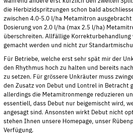
während andere erst kürzlich den zweiten Split
die Herbizidspritzungen schon bald abschlies
zwischen 4.0-5.0 l/ha Metamitron ausgebracht 
Dosierung von 2.0 l/ha (max 2.5 l/ha) Metamit
überschreiten. Allfällige Korrekturbehandlung
gemacht werden und nicht zur Standartmisch
Für Betriebe, welche erst sehr spät mir der 
den Rhythmus hoch zu halten und bereits nach
zu setzen. Für grössere Unkräuter muss zwing
den Zusatz von Debut und Lontrel in Betracht 
allerdings die Metamitronmenge reduzieren und
essentiell, dass Debut nur beigemischt wird,
angesagt sind. Ansonsten wirkt Debut nicht op
stehen Ihnen unsere Homepage, unser Rübenpf
Verfügung.