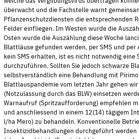
welche das Vergilbungsvirus übertragen könne
überwacht und die Fachstelle warnt gemeinsam
Pflanzenschutzdiensten die entsprechenden Re
Felder einfliegen. Im Westen wurde die Auszäh
Osten wurde die Auszählung diese Woche lancier
Blattläuse gefunden werden, per SMS und per A
kein SMS erhalten, ist es nicht notwendig eine
durchzuführen. Sollten Sie jedoch schwarze Bla
selbstverständlich eine Behandlung mit Pirimo
Blattlauspandemie vom letzten Jahr gehen wir d
(Notzulassung durch das BLW) einsetzen werden
Warnaufruf (Spritzaufforderung) empfehlen mit
und anschliessend in einem 12(14) tägigem Inte
l/ha Mero) zu behandeln. Konventionelle Betri
Insektizidbehandlungen durchgeführt werden 