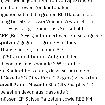
n, werden in jedem Kanton von Spezialisten
 mit den jeweiligen kantonalen
gionen sobald die grünen Blattläuse in die
lung bereits vor zwei Wochen gestartet. Im
t. Es ist vorgesehen, dass Sie, sobald
PP (BetaSwiss) informiert werden. Solange Sie
 Spritzung gegen die grüne Blattlaus
ttläuse finden, so können Sie
r (250g) durchführen. Aufgrund der
avon aus, dass wir alle 3 Wirkstoffe
. Konkret heisst das, dass wir bei einem
 Gazelle SG (Oryx Pro) (0.2kg/ha) zu starten
rvall 2x mit Movento SC (0.45l/ha plus 1.0
ebe gehen davon aus, dass alle 3
müssen. IP-Suisse Parzellen sowie REB M4