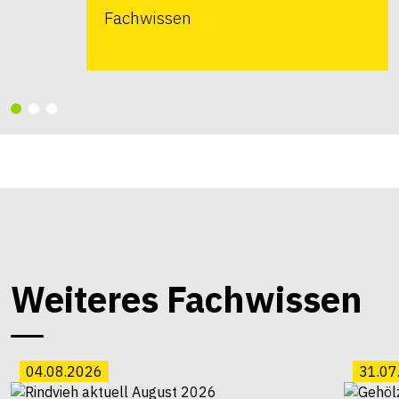
Fachwissen
Weiteres Fachwissen
04.08.2026
31.07