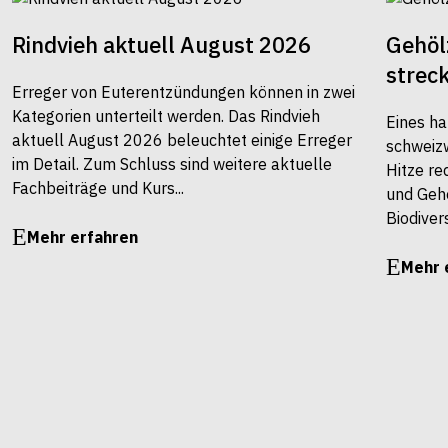
Rindvieh aktuell August 2026
Gehöl
strec
Erreger von Euterentzündungen können in zwei
Kategorien unterteilt werden. Das Rindvieh
Eines ha
aktuell August 2026 beleuchtet einige Erreger
schweiz
im Detail. Zum Schluss sind weitere aktuelle
Hitze re
Fachbeiträge und Kurs...
und Gehö
Biodivers
Mehr erfahren
Mehr 