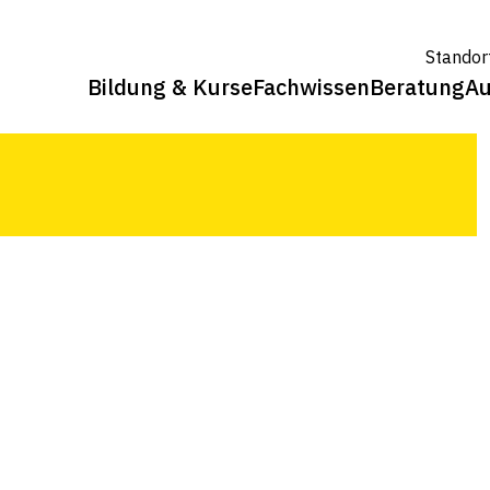
 und Brennnessel gesammelt und fein
Standor
erden.
Bildung & Kurse
Fachwissen
Beratung
Au