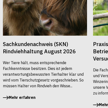
Sachkundenachweis (SKN)
Praxi
Rindviehhaltung August 2026
Betri
Versu
Wer Tiere hält, muss entsprechende
Fachkenntnisse besitzen. Dies ist jedem
Die Fach
verantwortungsbewussten Tierhalter klar und
und Vers
wird vom Tierschutzgesetz vorgeschrieben. So
Winzerin
müssen Halter von Rindvieh den Wisse...
unsere 
zu infor
Mehr erfahren
Mehr