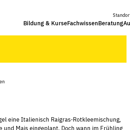
Standor
Bildung & Kurse
Fachwissen
Beratung
Au
, über den optimalen Schnittzeitpunkt
zen
el eine Italienisch Raigras-Rotkleemischung,
de und Mais eingeplant. Doch wann im Frühling