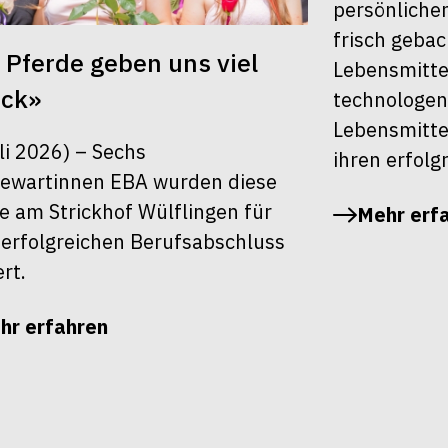
persönlichen
frisch geba
 Pferde geben uns viel
Lebensmitte
ück»
technologen
Lebensmitte
uli 2026) – Sechs
ihren erfolg
ewartinnen EBA wurden diese
 am Strickhof Wülflingen für
Mehr erf
 erfolgreichen Berufsabschluss
ert.
hr erfahren