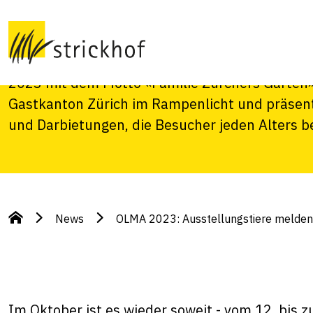
melden
Im Oktober ist es wieder soweit – vom 12. bis
2023 mit dem Motto «Familie Zürchers Garten» 
Gastkanton Zürich im Rampenlicht und präsenti
und Darbietungen, die Besucher jeden Alters b
News
OLMA 2023: Ausstellungstiere melden
Im Oktober ist es wieder soweit - vom 12. bis