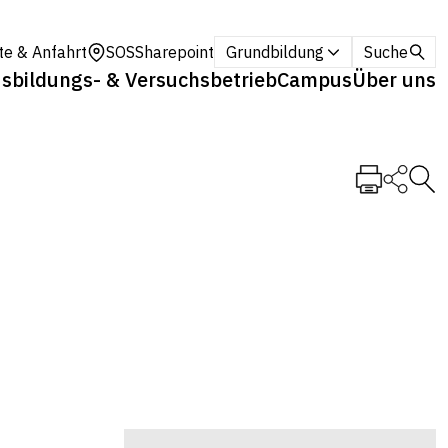
te & Anfahrt
SOS
Sharepoint
Grundbildung
Suche
sbildungs- & Versuchsbetrieb
Campus
Über uns