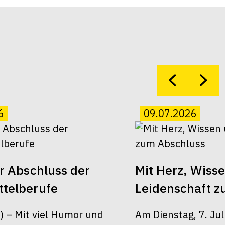
6
09.07.2026
er Abschluss der
Mit Herz, Wiss
telberufe
Leidenschaft z
6) – Mit viel Humor und
Am Dienstag, 7. Jul