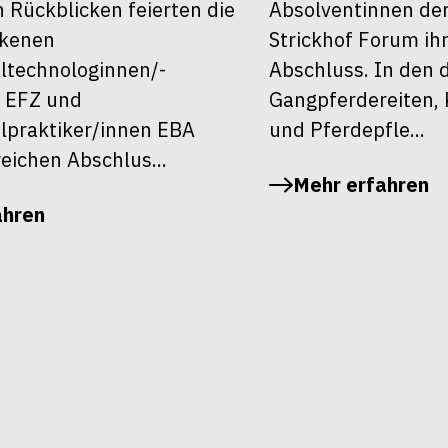
 Rückblicken feierten die
Absolventinnen de
ckenen
Strickhof Forum ih
ltechnologinnen/-
Abschluss. In den 
 EFZ und
Gangpferdereiten, 
lpraktiker/innen EBA
und Pferdepfle...
reichen Abschlus...
Mehr erfahren
ahren