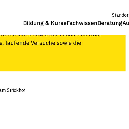
Standor
Bildung & Kurse
Fachwissen
Beratung
Au
ch die Zürcher Obstproduzenten über
baubetriebes sowie der Fachstelle Obst
, laufende Versuche sowie die
am Strickhof