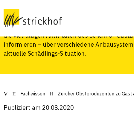
am Strickhof
Im Rahmen der Obst-Sommertagung liessen si
die vielfältigen Aktivitäten des Strickhof-Obst
informieren – über verschiedene Anbausysteme
aktuelle Schädlings-Situation.
Fachwissen
Zürcher Obstproduzenten zu Gast 
Publiziert am 20.08.2020