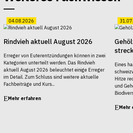
04.08.2026
31.07
Rindvieh aktuell August 2026
Gehöl
strec
Erreger von Euterentzündungen können in zwei
Kategorien unterteilt werden. Das Rindvieh
Eines ha
aktuell August 2026 beleuchtet einige Erreger
schweiz
im Detail. Zum Schluss sind weitere aktuelle
Hitze re
Fachbeiträge und Kurs...
und Gehö
Biodivers
Mehr erfahren
Mehr 