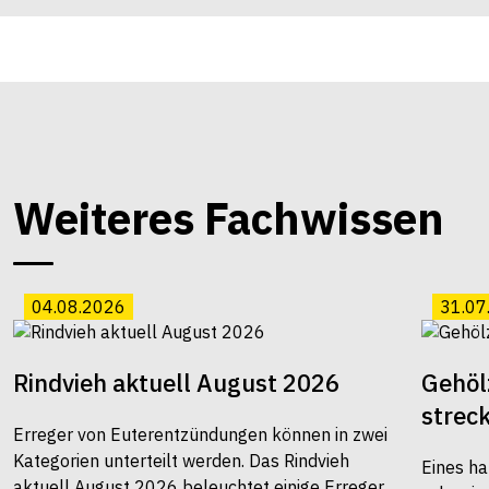
Weiteres Fachwissen
04.08.2026
31.07
Rindvieh aktuell August 2026
Gehöl
strec
Erreger von Euterentzündungen können in zwei
Kategorien unterteilt werden. Das Rindvieh
Eines ha
aktuell August 2026 beleuchtet einige Erreger