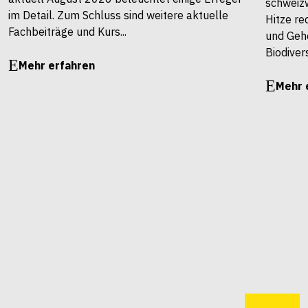
schweiz
im Detail. Zum Schluss sind weitere aktuelle
Hitze re
Fachbeiträge und Kurs...
und Gehö
Biodivers
Mehr erfahren
Mehr 