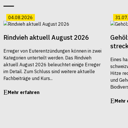
04.08.2026
31.07
Rindvieh aktuell August 2026
Gehöl
strec
Erreger von Euterentzündungen können in zwei
Kategorien unterteilt werden. Das Rindvieh
Eines ha
aktuell August 2026 beleuchtet einige Erreger
schweiz
im Detail. Zum Schluss sind weitere aktuelle
Hitze re
Fachbeiträge und Kurs...
und Gehö
Biodivers
Mehr erfahren
Mehr 