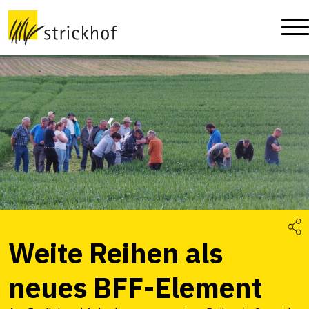
Weite Reihen als
neues BFF-Element