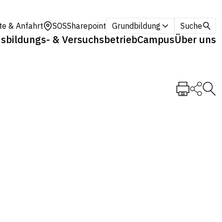
te & Anfahrt
SOS
Sharepoint
Grundbildung
Suche
sbildungs- & Versuchsbetrieb
Campus
Über uns