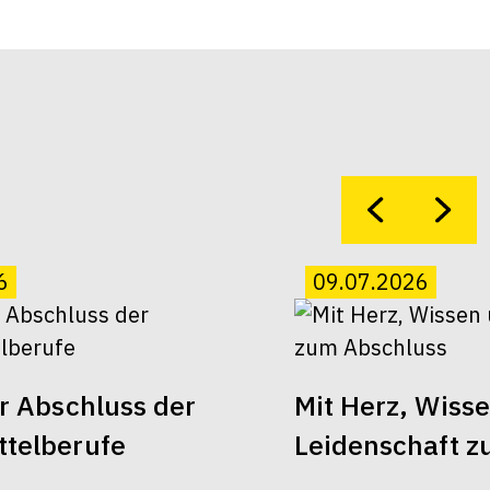
6
09.07.2026
er Abschluss der
Mit Herz, Wiss
telberufe
Leidenschaft z