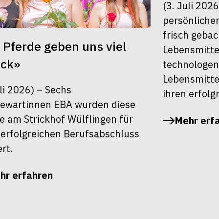
(3. Juli 202
persönlichen
frisch geba
 Pferde geben uns viel
Lebensmitte
ück»
technologen
Lebensmitte
uli 2026) – Sechs
ihren erfolg
ewartinnen EBA wurden diese
 am Strickhof Wülflingen für
Mehr erf
 erfolgreichen Berufsabschluss
ert.
hr erfahren