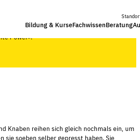
Standor
Bildung & Kurse
Fachwissen
Beratung
Au
trickhof Wülflingen ein attraktives
nte Power».
nd Knaben reihen sich gleich nochmals ein, um
en sie soeben selber gepresst haben. Sie