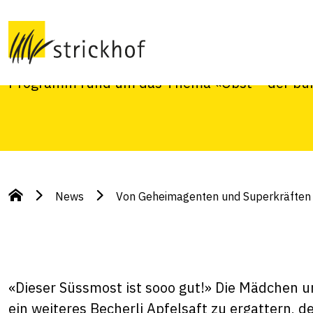
Superkräften
Diese Woche erleben über 700 Schulkinder am S
Programm rund um das Thema «Obst – der bu
News
Von Geheimagenten und Superkräften
«Dieser Süssmost ist sooo gut!» Die Mädchen u
ein weiteres Becherli Apfelsaft zu ergattern, d