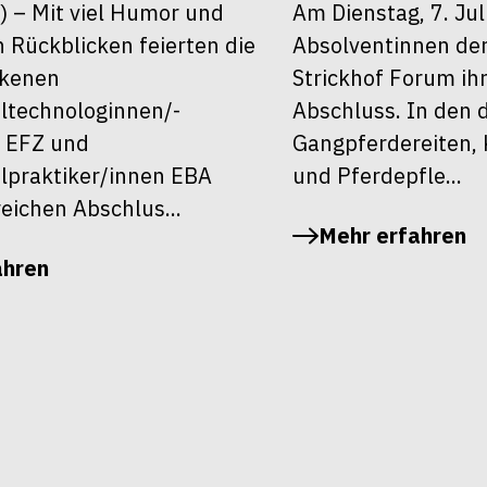
6) – Mit viel Humor und
Am Dienstag, 7. Jul
 Rückblicken feierten die
Absolventinnen de
ckenen
Strickhof Forum ih
ltechnologinnen/-
Abschluss. In den 
 EFZ und
Gangpferdereiten, 
lpraktiker/innen EBA
und Pferdepfle...
reichen Abschlus...
Mehr erfahren
ahren