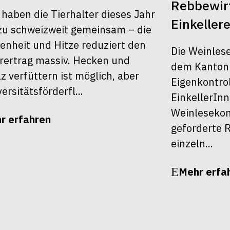
Rebbewirt
 haben die Tierhalter dieses Jahr
Einkellere
u schweizweit gemeinsam – die
enheit und Hitze reduziert den
Die Weinles
rertrag massiv. Hecken und
dem Kanton Z
z verfüttern ist möglich, aber
Eigenkontrol
ersitätsförderfl...
EinkellerInn
Weinlesekont
r erfahren
geforderte R
einzeln...
Mehr erfa