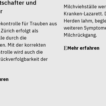
schafter und
Milchviehställe we
r
Kranken-Lazarett. 
Herden lahm, begle
ekontrolle für Trauben aus
weiteren Symptom
ürich erfolgt als
Milchrückgang.
le durch die
en. Mit der korrekten
Mehr erfahren
rolle wird auch die
ückverfolgbarkeit der
hren