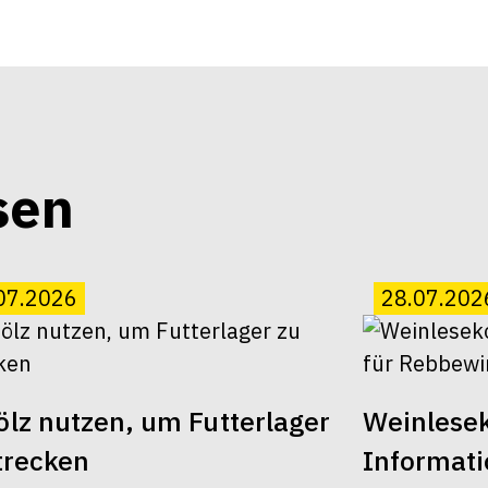
sen
07.2026
28.07.202
lz nutzen, um Futterlager
Weinlesek
trecken
Informati