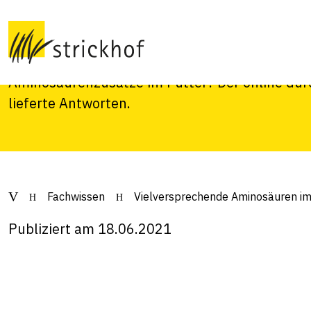
im Futter
Welche Folgen haben die höheren Einstallgewi
Aminosäurenzusätze im Futter? Der online dur
lieferte Antworten.
Fachwissen
Vielversprechende Aminosäuren im
Publiziert am 18.06.2021