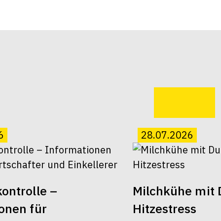
6
28.07.2026
ontrolle –
Milchkühe mit 
onen für
Hitzestress