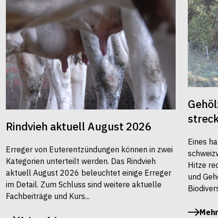
Gehöl
strec
Rindvieh aktuell August 2026
Eines ha
Erreger von Euterentzündungen können in zwei
schweiz
Kategorien unterteilt werden. Das Rindvieh
Hitze re
aktuell August 2026 beleuchtet einige Erreger
und Gehö
im Detail. Zum Schluss sind weitere aktuelle
Biodivers
Fachbeiträge und Kurs...
Mehr