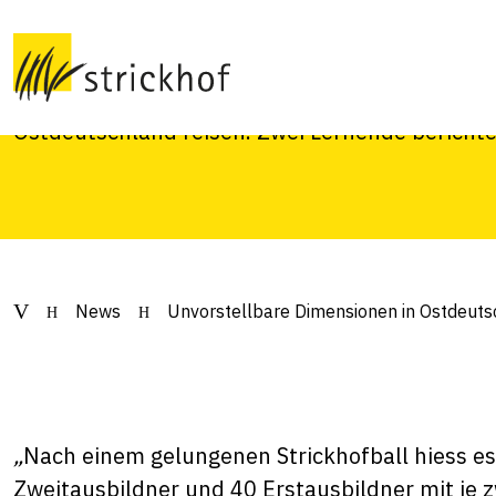
Ostdeutschland
Die Abschlussklassen der Ausbildung zum Land
Ostdeutschland reisen. Zwei Lernende berichte
News
Unvorstellbare Dimensionen in Ostdeuts
„
Nach einem gelungenen Strickhofball hiess es 
Zweitausbildner und 40 Erstausbildner mit je 