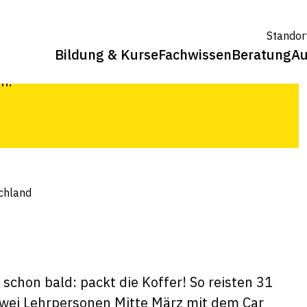
Standor
Bildung & Kurse
Fachwissen
Beratung
Au
wirt/zur Landwirtin EFZ durften nach
n.
chland
schon bald: packt die Koffer! So reisten 31
zwei Lehrpersonen Mitte März mit dem Car