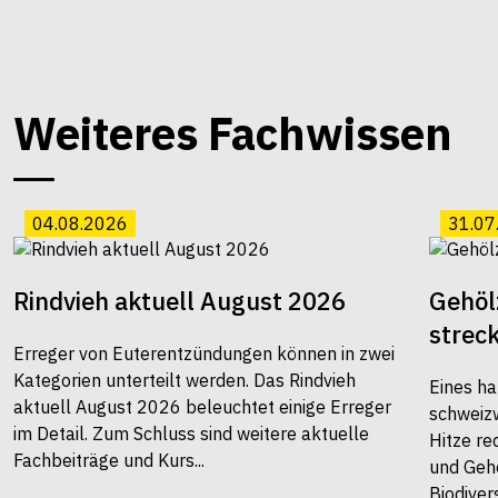
Weiteres Fachwissen
04.08.2026
31.07
Rindvieh aktuell August 2026
Gehöl
strec
Erreger von Euterentzündungen können in zwei
Kategorien unterteilt werden. Das Rindvieh
Eines ha
aktuell August 2026 beleuchtet einige Erreger
schweiz
im Detail. Zum Schluss sind weitere aktuelle
Hitze re
Fachbeiträge und Kurs...
und Gehö
Biodivers