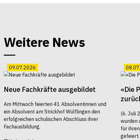
Weitere News
09.07.2026
08.07
Neue Fachkräfte ausgebildet
«Die 
zurüc
Am Mittwoch feierten 41 Absolventinnen und
ein Absolvent am Strickhof Wülflingen den
(6. Juli
erfolgreichen schulischen Abschluss ihrer
wurden 
Fachausbildung.
für ihre
gefeiert.