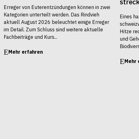
strec
Erreger von Euterentzündungen können in zwei
Kategorien unterteilt werden. Das Rindvieh
Eines ha
aktuell August 2026 beleuchtet einige Erreger
schweiz
im Detail. Zum Schluss sind weitere aktuelle
Hitze re
Fachbeiträge und Kurs...
und Gehö
Biodivers
Mehr erfahren
Mehr 