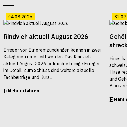
04.08.2026
31.07
Rindvieh aktuell August 2026
Gehöl
strec
Erreger von Euterentzündungen können in zwei
Kategorien unterteilt werden. Das Rindvieh
Eines ha
aktuell August 2026 beleuchtet einige Erreger
schweiz
im Detail. Zum Schluss sind weitere aktuelle
Hitze re
Fachbeiträge und Kurs...
und Gehö
Biodivers
Mehr erfahren
Mehr 